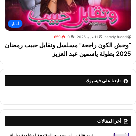
أخبار
hamdy fuoad
11 مايو، 2025
0
659
“وحش الكون راجعة” مسلسل وتقابل حبيب رمضان
2025 بطولة ياسمين عبد العزيز
تابعنا على فيسبوك
أخر المقالات
تردد قناة بي إن سبورت المفتوحة لمشاهدة مباراة