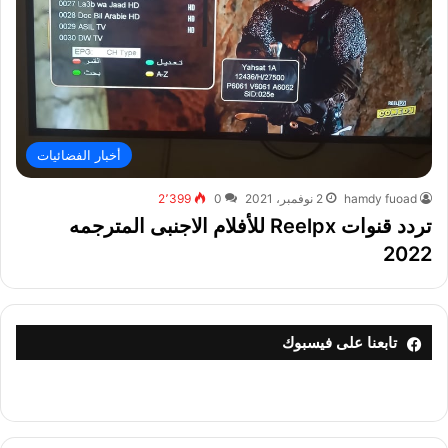
أخبار الفضائيات
hamdy fuoad
2 نوفمبر، 2021
0
2٬399
تردد قنوات Reelpx للأفلام الاجنبى المترجمه
2022
تابعنا على فيسبوك