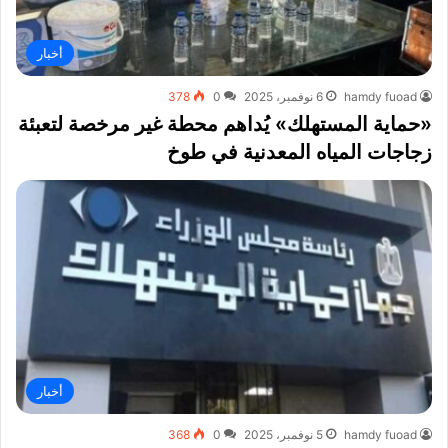
أخبار
hamdy fuoad
6 نوفمبر، 2025
0
378
«حماية المستهلك» يُداهم محطة غير مرخصة لتعبئة
زجاجات المياه المعدنية في طوخ
أخبار
hamdy fuoad
5 نوفمبر، 2025
0
368