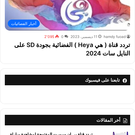
أخبار الفضائيات
hamdy fuoad
11 ديسمبر، 2023
0
2٬095
تردد قناة ( هي Heya ) الفضائية بجودة SD على
النايل سات 2024
تابعنا على فيسبوك
أخر المقالات
تردد قناة بي إن سبورت المفتوحة لمشاهدة مباراة