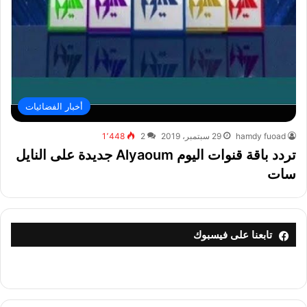
أخبار الفضائيات
hamdy fuoad
29 سبتمبر، 2019
2
1٬448
تردد باقة قنوات اليوم Alyaoum جديدة على النايل
سات
تابعنا على فيسبوك