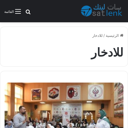
بحث عن
القائمة
الرئيسية
/
للادخار
للادخار