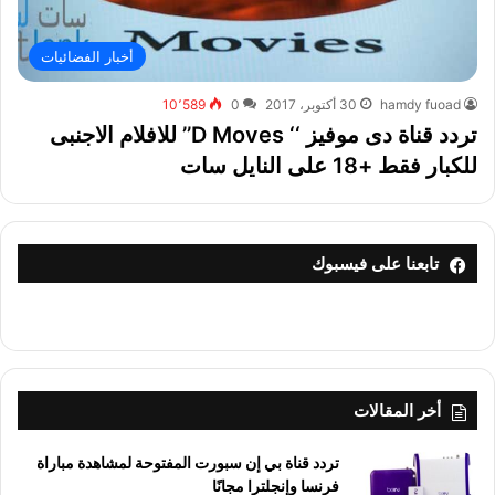
أخبار الفضائيات
hamdy fuoad
30 أكتوبر، 2017
0
10٬589
تردد قناة دى موفيز ‘‘ D Moves’’ للافلام الاجنبى
للكبار فقط +18 على النايل سات
تابعنا على فيسبوك
أخر المقالات
تردد قناة بي إن سبورت المفتوحة لمشاهدة مباراة
فرنسا وإنجلترا مجانًا