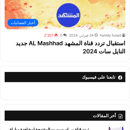
أخبار الفضائيات
hamdy fuoad
24 فبراير، 2024
0
2٬201
استقبال تردد قناة المشهد AL Mashhad جديد
النايل سات 2024
تابعنا على فيسبوك
أخر المقالات
تردد قناة بي إن سبورت المفتوحة لمشاهدة مباراة