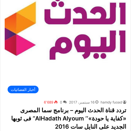
أخبار الفضائيات
hamdy fuoad
16 سبتمبر، 2017
0
6٬689
تردد قناة الحدث اليوم – برنامج سما المصرى
«كفاية يا حودة»‘‘ AlHadath Alyoum’’ فى ثوبها
الجديد على النايل سات 2016