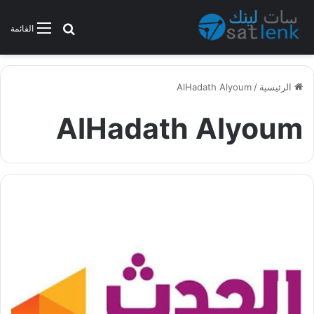
بحث عن
القائمة
الرئيسية
/
AlHadath Alyoum
AlHadath Alyoum