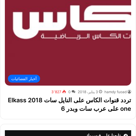
أخبار الفضائيات
hamdy fuoad
3 يناير، 2018
0
3٬827
تردد قنوات الكاس على النايل سات 2018 Elkass
one على عرب سات وبدر 6
تابعنا على فيسبوك