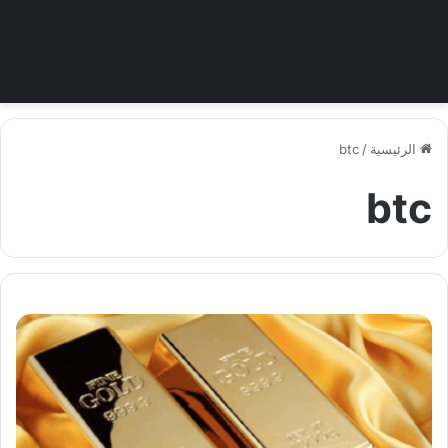
الرئيسية
/
btc
btc