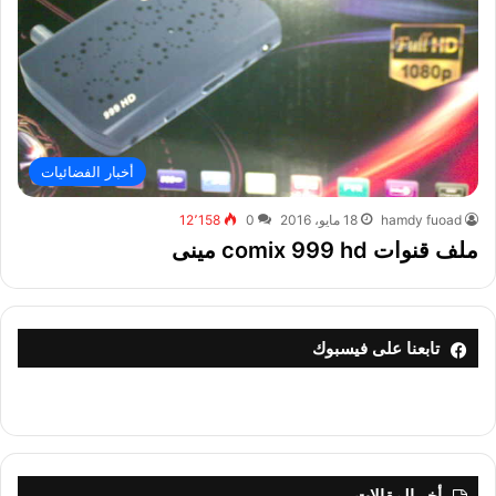
أخبار الفضائيات
hamdy fuoad
18 مايو، 2016
0
12٬158
ملف قنوات comix 999 hd مينى
تابعنا على فيسبوك
أخر المقالات